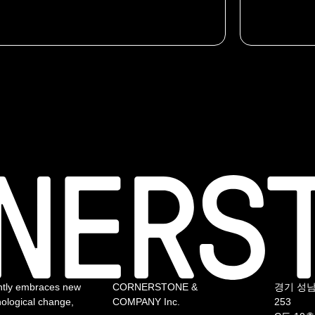
antly embraces new
CORNERSTONE &
경기 성
nological change,
COMPANY Inc.
253